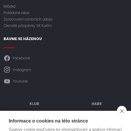
Mládež
Pořádané akce
Zpracování osobních údajů
Členské příspěvky SK Kuřim
BAVME SE HÁZENOU
Facebook
Instagram
Youtube
KLUB
HABR
ODDÍLOVÉ PŘÍSPĚVKY
POŘÁDANÉ AKCE
Informace o cookies na této stránce
OBJEDNÁVÁNÍ DRESŮ
TURNAJE
Soubory cookie používáme ke shromažďování a analýze informací