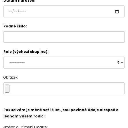
Datum narození:
Rodné číslo:
Role (výchozí skupina):
Obrázek:
Pokud vám je méně než 18 let, jsou povinné údaje alespoň o
jednom vašem rodiči.
Jméno a Příjmení 1. rodiče: