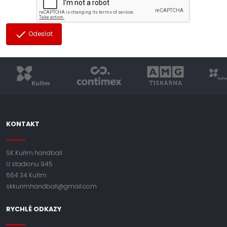
Odeslat
KONTAKT
SK Kuřim handball
U stadionu 945
664 34 Kuřim
skkurimhandball@gmail.com
RYCHLÉ ODKAZY