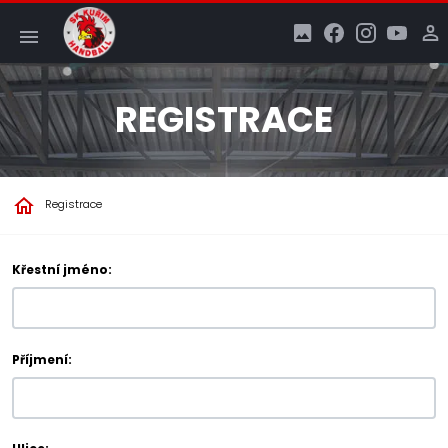
REGISTRACE
Registrace
Křestní jméno:
Příjmení: