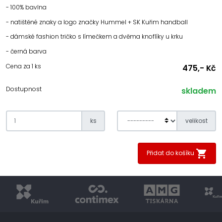
- 100% bavlna
- natištěné znaky a logo značky Hummel + SK Kuřim handball
- dámské fashion tričko s límečkem a dvěma knoflíky u krku
- černá barva
Cena za 1 ks
475,- Kč
Dostupnost
skladem
ks
velikost
Přidat do košíku