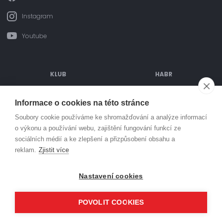
Instagram
Youtube
KLUB
HABR
ODDÍLOVÉ PŘÍSPĚVKY
POŘÁDANÉ AKCE
Informace o cookies na této stránce
OBJEDNÁVÁNÍ DRESŮ
TURNAJE
Soubory cookie používáme ke shromažďování a analýze informací
o výkonu a používání webu, zajištění fungování funkcí ze
SPORTOVIŠTĚ
PARTNEŘI
sociálních médií a ke zlepšení a přizpůsobení obsahu a
MLÁDEŽ
KONTAKT
reklam.
Zjistit více
© Házená Kuřim 2026. Všechna práva vyhrazena
Nastavení cookies
POVOLIT COOKIES