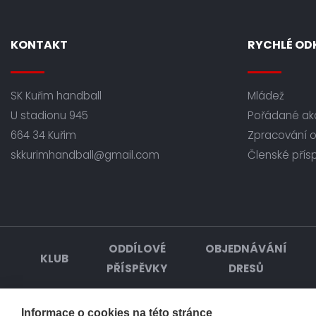
KONTAKT
RYCHLÉ OD
SK Kuřim handball
Mládež
U stadionu 945
Pořádané ak
664 34 Kuřim
Zpracování 
skkurimhandball@gmail.com
Členské přís
ODDÍLOVÉ
OBJEDNÁVÁNÍ
KLUB
PŘÍSPĚVKY
DRESŮ
Informace o cookies na této stránce