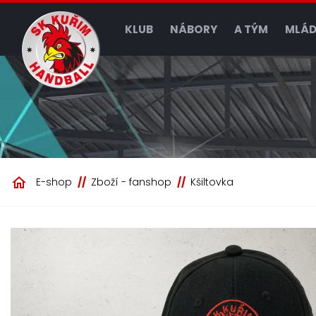
KLUB
NÁBORY
A TÝM
MLÁD
E-shop
Zboží - fanshop
Kšiltovka