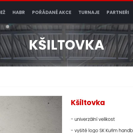
EŽ
HABR
POŘÁDANÉ AKCE
TURNAJE
PARTNEŘI
KŠILTOVKA
Kšiltovka
- univerzální velikost
- vyšité logo SK Kuřim handb