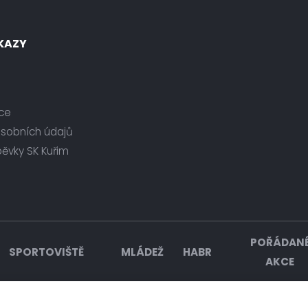
KAZY
ce
osobních údajů
pěvky SK Kuřim
POŘÁDAN
SPORTOVIŠTĚ
MLÁDEŽ
HABR
AKCE