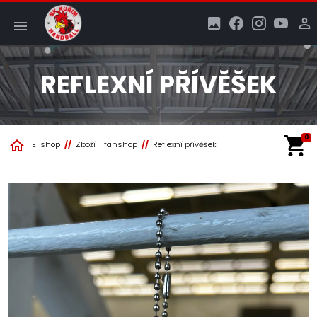
REFLEXNÍ PŘÍVĚŠEK
0
E-shop
Zboží - fanshop
Reflexní přívěšek