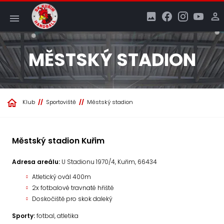
MĚSTSKÝ STADION
Klub
Sportoviště
Městský stadion
Městský stadion Kuřim
Adresa areálu:
U Stadionu 1970/4, Kuřim, 66434
Atletický ovál 400m
2x fotbalové travnaté hřiště
Doskočiště pro skok daleký
Sporty:
fotbal, atletika