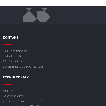
KONTAKT
SK Kuřim handball
U stadionu 945
664 34 Kuřim
skkurimhandball@gmail.com
RYCHLÉ ODKAZY
Mládež
Pořádané akce
Zpracování osobních údajů