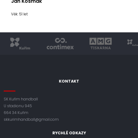
Jan Kosmák
Věk: 51 let
KONTAKT
SK Kuřim handball
U stadionu 945
664 34 Kuřim
skkurimhandball@gmail.com
RYCHLÉ ODKAZY