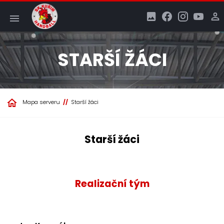
STARŠÍ ŽÁCI
Mapa serveru
Starší žáci
Starší žáci
Realizační tým