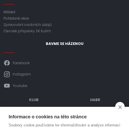
Mládež
Pořádané akce
Zpracování osobních údajů
Členské příspěvky SK Kuřim
BAVME SE HÁZENOU
Facebook
Instagram
Youtube
KLUB
HABR
ODDÍLOVÉ PŘÍSPĚVKY
POŘÁDANÉ AKCE
Informace o cookies na této stránce
OBJEDNÁVÁNÍ DRESŮ
TURNAJE
Soubory cookie používáme ke shromažďování a analýze informací