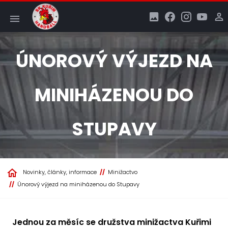
ÚNOROVÝ VÝJEZD NA
MINIHÁZENOU DO
STUPAVY
Novinky, články, informace
Minižactvo
Únorový výjezd na miniházenou do Stupavy
Jednou za měsíc se družstva minižactva Kuřimi