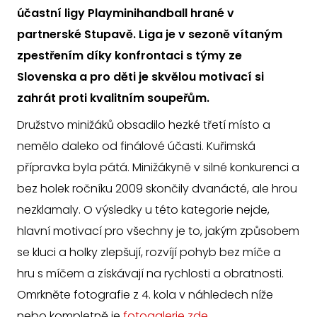
účastní ligy Playminihandball hrané v
partnerské Stupavě. Liga je v sezoně vítaným
zpestřením díky konfrontaci s týmy ze
Slovenska a pro děti je skvělou motivací si
zahrát proti kvalitním soupeřům.
Družstvo minižáků obsadilo hezké třetí místo a
nemělo daleko od finálové účasti. Kuřimská
přípravka byla pátá. Minižákyně v silné konkurenci a
bez holek ročníku 2009 skončily dvanácté, ale hrou
nezklamaly. O výsledky u této kategorie nejde,
hlavní motivací pro všechny je to, jakým způsobem
se kluci a holky zlepšují, rozvíjí pohyb bez míče a
hru s míčem a získávají na rychlosti a obratnosti.
Omrkněte fotografie z 4. kola v náhledech níže
nebo kompletně je
fotogalerie zde
.