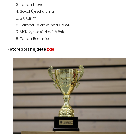
Tatran Litovel
Sokol Újezd u Brna
SK Kuřim
Házená Polanka nad Odrou
MŠK Kysucké Nové Město
Tatran Bohunice
Fotoreport najdete
zde.