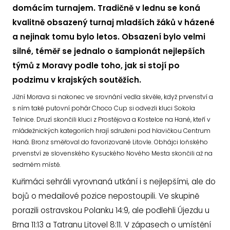
domácím turnajem. Tradičně v lednu se koná
kvalitně obsazený turnaj mladších žáků v házené
a nejinak tomu bylo letos. Obsazení bylo velmi
silné, téměř se jednalo o šampionát nejlepších
týmů z Moravy podle toho, jak si stojí po
podzimu v krajských soutěžích.
Jižní Morava si nakonec ve srovnání vedla skvěle, když prvenství a
s ním také putovní pohár Choco Cup si odvezli kluci Sokola
Telnice. Druzí skončili kluci z Prostějova a Kostelce na Hané, kteří v
mládežnických kategoriích hrají sdruženi pod hlavičkou Centrum
Haná. Bronz směřoval do favorizované Litovle. Obhájci loňského
prvenství ze slovenského Kysuckého Nového Mesta skončili až na
sedmém místě.
Kuřimáci sehráli vyrovnaná utkání i s nejlepšími, ale do
bojů o medailové pozice nepostoupili. Ve skupině
porazili ostravskou Polanku 14:9, ale podlehli Újezdu u
Brna 11:13 a Tatranu Litovel 8:11. V zápasech o umístění