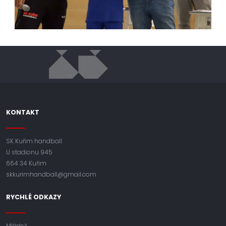
KONTAKT
SK Kuřim handball
U stadionu 945
664 34 Kuřim
skkurimhandball@gmail.com
RYCHLÉ ODKAZY
Mládež