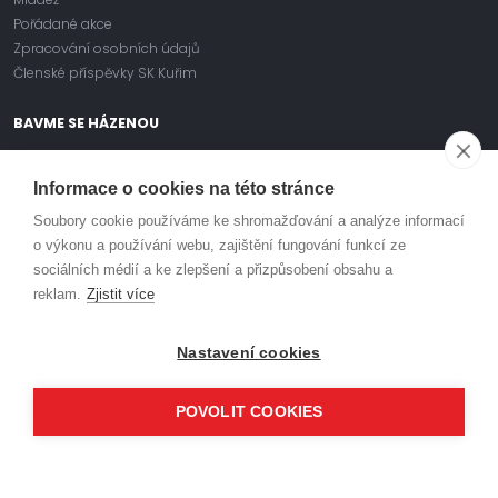
Pořádané akce
Zpracování osobních údajů
Členské příspěvky SK Kuřim
BAVME SE HÁZENOU
Informace o cookies na této stránce
Facebook
Soubory cookie používáme ke shromažďování a analýze informací
Instagram
o výkonu a používání webu, zajištění fungování funkcí ze
sociálních médií a ke zlepšení a přizpůsobení obsahu a
Youtube
reklam.
Zjistit více
Nastavení cookies
KLUB
HABR
ODDÍLOVÉ PŘÍSPĚVKY
POŘÁDANÉ AKCE
POVOLIT COOKIES
OBJEDNÁVÁNÍ DRESŮ
TURNAJE
SPORTOVIŠTĚ
PARTNEŘI