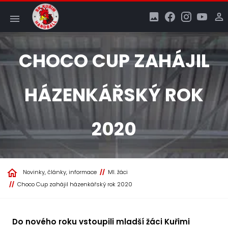
CHOCO CUP ZAHÁJIL
HÁZENKÁŘSKÝ ROK
2020
Novinky, články, informace
Ml. žáci
Choco Cup zahájil házenkářský rok 2020
Do nového roku vstoupili mladší žáci Kuřimi