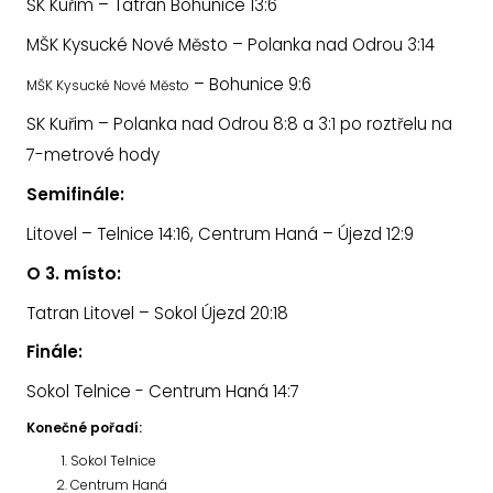
SK Kuřim – Tatran Bohunice 13:6
MŠK Kysucké Nové Město – Polanka nad Odrou 3:14
– Bohunice 9:6
MŠK Kysucké Nové Město
SK Kuřim – Polanka nad Odrou 8:8 a 3:1 po roztřelu na
7-metrové hody
Semifinále:
Litovel – Telnice 14:16,
Centrum Haná – Újezd 12:9
O 3. místo:
Tatran Litovel – Sokol Újezd 20:18
Finále:
Sokol Telnice - Centrum Haná 14:7
Konečné pořadí:
Sokol Telnice
Centrum Haná