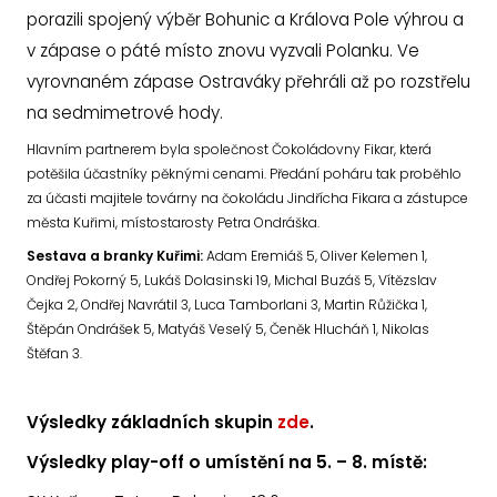
porazili spojený výběr Bohunic a Králova Pole výhrou a
v zápase o páté místo znovu vyzvali Polanku. Ve
vyrovnaném zápase Ostraváky přehráli až po rozstřelu
na sedmimetrové hody.
Hlavním partnerem byla společnost Čokoládovny Fikar, která
potěšila účastníky pěknými cenami. Předání poháru tak proběhlo
za účasti majitele továrny na čokoládu Jindřícha Fikara a zástupce
města Kuřimi, místostarosty Petra Ondráška.
Sestava a branky Kuřimi:
Adam Eremiáš 5, Oliver Kelemen 1,
Ondřej Pokorný 5, Lukáš Dolasinski 19, Michal Buzáš 5, Vítězslav
Čejka 2, Ondřej Navrátil 3, Luca Tamborlani 3, Martin Růžička 1,
Štěpán Ondrášek 5, Matyáš Veselý 5, Čeněk Hlucháň 1, Nikolas
Štěfan 3.
Výsledky základních skupin
zde
.
Výsledky play-off o umístění na 5. – 8. místě: