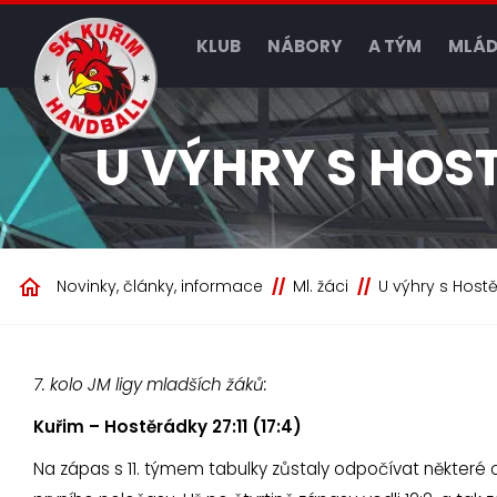
KLUB
NÁBORY
A TÝM
MLÁD
U VÝHRY S HOS
Novinky, články, informace
Ml. žáci
U výhry s Host
7. kolo JM ligy mladších žáků:
Kuřim – Hostěrádky 27:11 (17:4)
Na zápas s 11. týmem tabulky zůstaly odpočívat některé