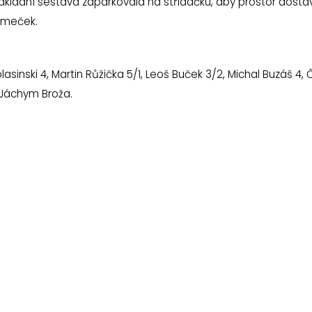
 základní sestava zaparkovala na střídačku, aby prostor dostáv
ěmeček.
sinski 4, Martin Růžička 5/1, Leoš Buček 3/2, Michal Buzáš 4,
a Jáchym Broža.