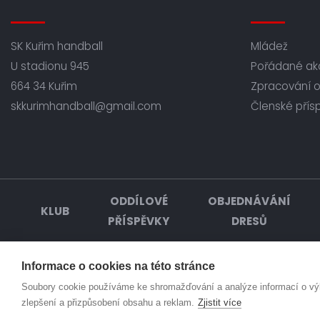
SK Kuřim handball
Mládež
U stadionu 945
Pořádané ak
664 34 Kuřim
Zpracování 
skkurimhandball@gmail.com
Členské přís
ODDÍLOVÉ
OBJEDNÁVÁNÍ
KLUB
PŘÍSPĚVKY
DRESŮ
Informace o cookies na této stránce
© Házená Kuřim 2026. Všechna práva vyhrazena
Soubory cookie používáme ke shromažďování a analýze informací o výko
zlepšení a přizpůsobení obsahu a reklam.
Zjistit více