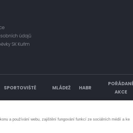
ce
osobních údajů
pěvky SK Kuřim
POŘÁDAN
SPORTOVIŠTĚ
MLÁDEŽ
HABR
AKCE
nu a používání webu, zajištění fungování funkcí ze sociálních médií a ke