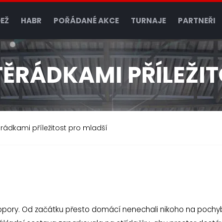
EŽ
HABR
POŘÁDANÉ AKCE
TURNAJE
PARTNEŘI
TĚRÁDKAMI PŘÍLEŽIT
ěrádkami příležitost pro mladší
 opory. Od začátku přesto domácí nenechali nikoho na pochy