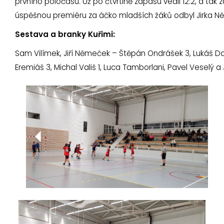
prvního poločasu. Už po čtvrtině zápasu vedli 12:2, a tak
úspěšnou premiéru za áčko mladších žáků odbyl Jirka N
Sestava a branky Kuřimi:
Sam Vilímek, Jiří Němeček – Štěpán Ondrášek 3, Lukáš Dola
Eremiáš 3, Michal Vališ 1, Luca Tamborlani, Pavel Veselý 