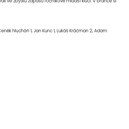
ali ve zbytku zápasu ročníkově mladší kluci. V brance si
 Čeněk hlucháň 1, Jan Kunc 1, Lukáš Kráčman 2, Adam