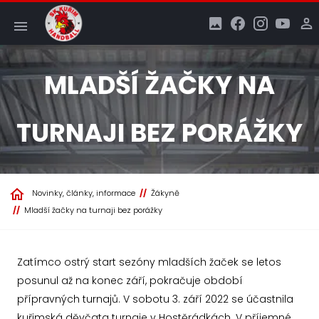
MLADŠÍ ŽAČKY NA
TURNAJI BEZ PORÁŽKY
Novinky, články, informace
Žákyně
Mladší žačky na turnaji bez porážky
Zatímco ostrý start sezóny mladších žaček se letos
posunul až na konec září, pokračuje období
přípravných turnajů. V sobotu 3. září 2022 se účastnila
kuřimská děvčata turnaje v Hostěrádkách. V příjemné