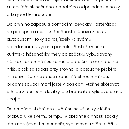
atmosféře slunečného sobotního odpoledne se holky
utkaly se třemi soupeři.
Do prvního zápasu s domácími děvčaty Hostěrádek
se podepsala nesoustředěnost a únava z cesty
autobusem. Holky se rozjížděly ke svému
standardnímu výkonu pomalu. Přestože v něm
kuřimské házenkářky měly od začátku vybudovaný
náskok, tak druhá šestka měla problém s orientací na
hřišti, a tak se zápas brzy srovnal a postupně přebíral
iniciativu. Duel nakonec skončil šťastnou remízou,
přičemž soupeř mohl ještě v poslední vteřině skórovat
střelou z poslední devítky, ale brankářka Bylicová bránu
uhájila.
Do druhého utkání proti Měnínu se už holky z Kuřimi
probudily ke svému tempu. V obranné činnosti začaly
lépe narušovat hru soupeře, vypichovat míče a těžit z