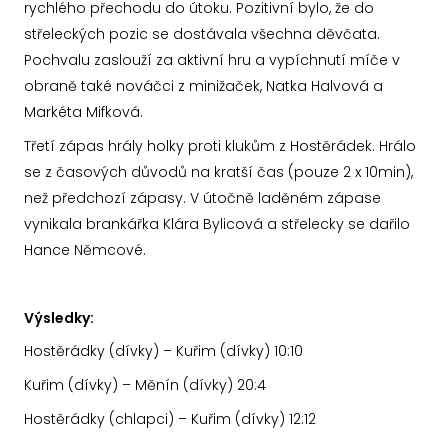
rychlého přechodu do útoku. Pozitivní bylo, že do
střeleckých pozic se dostávala všechna děvčata.
Pochvalu zaslouží za aktivní hru a vypíchnutí míče v
obraně také nováčci z minižaček, Natka Halvová a
Markéta Mifková.
Třetí zápas hrály holky proti klukům z Hostěrádek. Hrálo
se z časových důvodů na kratší čas (pouze 2 x 10min),
než předchozí zápasy. V útočně laděném zápase
vynikala brankářka Klára Bylicová a střelecky se dařilo
Hance Němcové.
Výsledky:
Hostěrádky (dívky) – Kuřim (dívky) 10:10
Kuřim (dívky) – Měnín (dívky) 20:4
Hostěrádky (chlapci) – Kuřim (dívky) 12:12