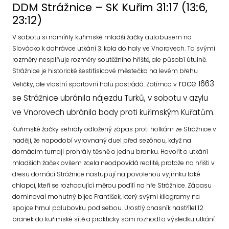
DDM Strážnice – SK Kuřim 31:17 (13:6,
23:12)
V sobotu si namířily kuřimské mladší žačky autobusem na
Slovácko k dohrávce utkání 3. kola do haly ve Vnorovech. Ta svými
rozměry nesplňuje rozměry soutěžního hřiště, ale působí útulně.
Strážnice je historické šestitísícové městečko na levém břehu
roce 1663
Veličky, ale vlastní sportovní halu postrádá.
Zatímco v
se Strážnice ubránila nájezdu Turků, v sobotu v azylu
ve Vnorovech ubránila body proti kuřimským Kuřatům.
Kuřimské žačky sehrály odložený zápas proti holkám ze Strážnice v
naději, že napodobí vyrovnaný duel před sezónou, když na
domácím turnaji prohrály těsně o jednu branku. Hovořit o utkání
mladších žaček ovšem zcela neodpovídá realitě, protože na hřišti v
dresu domácí Strážnice nastupují na povolenou vyjímku také
chlapci, kteří se rozhodující měrou podílí na hře Strážnice. Zápasu
dominoval mohutný bijec František, který svými kilogramy na
spojce hrnul palubovku pod sebou. Urostlý chasník nastřílel 12
branek do kuřimské sítě a prakticky sám rozhodl o výsledku utkání.