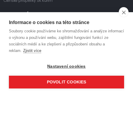
Členské příspěvky SK Kuřim
BAVME SE HÁZENOU
Informace o cookies na této stránce
Soubory cookie používáme ke shromažďování a analýze informací
Facebook
o výkonu a používání webu, zajištění fungování funkcí ze
sociálních médií a ke zlepšení a přizpůsobení obsahu a
Instagram
reklam.
Zjistit více
Youtube
Nastavení cookies
KLUB
HABR
POVOLIT COOKIES
ODDÍLOVÉ PŘÍSPĚVKY
POŘÁDANÉ AKCE
OBJEDNÁVÁNÍ DRESŮ
TURNAJE
SPORTOVIŠTĚ
PARTNEŘI
MLÁDEŽ
KONTAKT