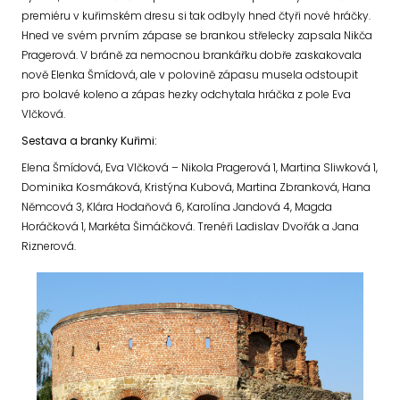
premiéru v kuřimském dresu si tak odbyly hned čtyři nové hráčky.
Hned ve svém prvním zápase se brankou střelecky zapsala Nikča
Pragerová. V bráně za nemocnou brankářku dobře zaskakovala
nově Elenka Šmídová, ale v polovině zápasu musela odstoupit
pro bolavé koleno a zápas hezky odchytala hráčka z pole Eva
Vlčková.
Sestava a branky Kuřimi:
Elena Šmídová, Eva Vlčková – Nikola Pragerová 1, Martina Sliwková 1,
Dominika Kosmáková, Kristýna Kubová, Martina Zbranková, Hana
Němcová 3, Klára Hodaňová 6, Karolína Jandová 4, Magda
Horáčková 1, Markéta Šimáčková. Trenéři Ladislav Dvořák a Jana
Riznerová.