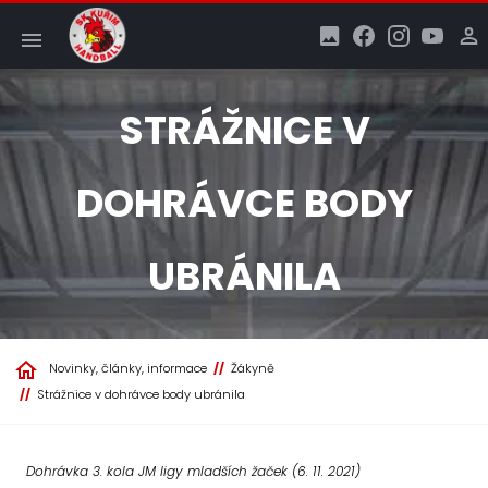
STRÁŽNICE V
DOHRÁVCE BODY
UBRÁNILA
Novinky, články, informace
Žákyně
Strážnice v dohrávce body ubránila
Dohrávka 3. kola JM ligy mladších žaček (6. 11. 2021)