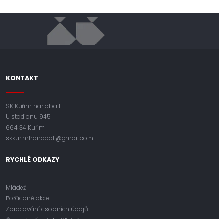
KONTAKT
SK Kuřim handball
U stadionu 945
664 34 Kuřim
skkurimhandball@gmail.com
RYCHLÉ ODKAZY
Mládež
Pořádané akce
Zpracování osobních údajů