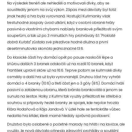
Na výsledek trenéři ale nehleděli a motivovali dívky, aby se
soustředily jenom na svůj výkon.
Zápas mezi děvčaty byl totiž
jinak hezký a hra byla vyrovnaná. Hostující Kuřimanky však
trestuhodně zaspaly úvod utkání, když v osobní obraně hrály
pasivně a vlastními chybami nabízely brankové příležitosti svým
soupeřům, a tak už po 3 minutách hry prohrávaly 6:1.
"
Proklatě
dobrá Kuřata
" zůstala své přezdívce hodně dlužna a
první
desetiminutovka skončila jednoznačně 13:6.
Do klasické části hry domácí opět po pauze naskočili lépe a
šňůrou dalších 3 branek odskočili už na rozdíl 10 branek, když
František upravil skóre už na 16:6. Teprve potom se kuřimské dívky
osmělily a další hra už byla vyrovnanější. Druhou část hry vyhráli
domácí o 4 branky (10:6) a třetí část jen o 3 góly (8:5). Domácí hráli
pasivní a zataženou obranu, která bránila brankoviště a jenom se
sunula na šestce. Holky z Kuřimi tak využily příležitosti ke střelbě a
souhrou si připravily hezké branky ze spojek, kde nejvíce hrozila
Klára Hodaňová a Kája Jandová. V úzké hale se tentokráte vůbec
nedařila hra křídel, které marně hledaly správná postavení.
Družstvo bylo oslabené o početné marody na hřišti i na lavičce, ale
využilo, že nová děvčata přinesla zdravotní prohlídky a soutěžní