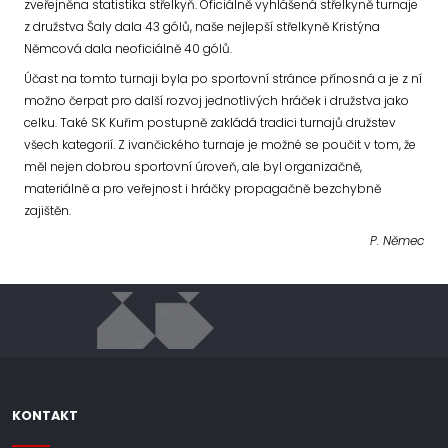
zveřejněna statistika střelkyň. Oficiálně vyhlášená střelkyně turnaje
z družstva Šaly dala 43 gólů, naše nejlepší střelkyně Kristýna
Němcová dala neoficiálně 40 gólů.
Účast na tomto turnaji byla po sportovní stránce přínosná a je z ní
možno čerpat pro další rozvoj jednotlivých hráček i družstva jako
celku. Také SK Kuřim postupně zakládá tradici turnajů družstev
všech kategorií. Z ivančického turnaje je možné se poučit v tom, že
měl nejen dobrou sportovní úroveň, ale byl organizačně,
materiálně a pro veřejnost i hráčky propagačně bezchybně
zajištěn.
P. Němec
KONTAKT