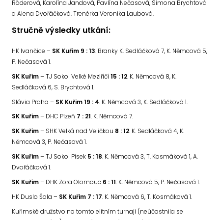
Röderová, Karolína Jandová, Pavlína Nečasová, Simona Brychtová
a Alena Dvořáčková. Trenérka Veronika Laubová.
Stručně výsledky utkání:
HK Ivančice –
SK Kuřim
9 : 13
. Branky K. Sedláčková 7, K. Němcová 5,
P. Nečasová 1.
SK Kuřim
– TJ Sokol Velké Meziříčí
15 : 12
. K. Němcová 8, K.
Sedláčková 6, S. Brychtová 1.
Slávia Praha –
SK Kuřim 19 : 4
. K. Němcová 3, K. Sedláčková 1.
SK Kuřim
– DHC Plzeň
7 : 21
. K. Němcová 7.
SK Kuřim
– SHK Velká nad Veličkou
8 : 12
. K. Sedláčková 4, K.
Němcová 3, P. Nečasová 1.
SK Kuřim
– TJ Sokol Písek
5 : 18
. K. Němcová 3, T. Kosmáková 1, A.
Dvořáčková 1.
SK Kuřim
– DHK Zora Olomouc
6 : 11
. K. Němcová 5, P. Nečasová 1.
HK Duslo Šala –
SK Kuřim
7 : 17
. K. Němcová 6, T. Kosmáková 1.
Kuřimské družstvo na tomto elitním turnaji (neúčastnila se