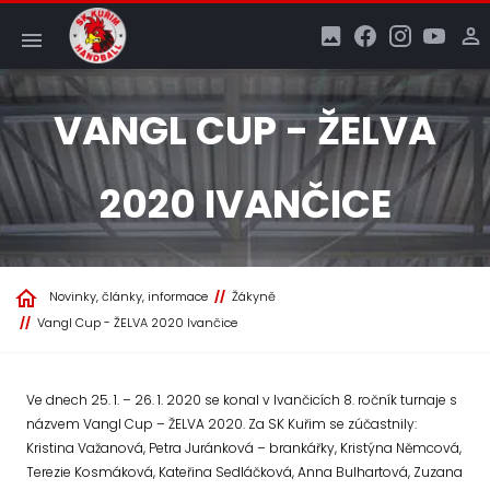
VANGL CUP - ŽELVA
2020 IVANČICE
Novinky, články, informace
Žákyně
Vangl Cup - ŽELVA 2020 Ivančice
Ve dnech 25. 1. – 26. 1. 2020 se konal v Ivančicích 8. ročník turnaje s
názvem Vangl Cup – ŽELVA 2020. Za SK Kuřim se zúčastnily:
Kristina Važanová, Petra Juránková – brankářky, Kristýna Němcová,
Terezie Kosmáková, Kateřina Sedláčková, Anna Bulhartová, Zuzana