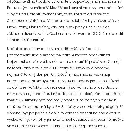
děvčata ze Zlína) podalo výkon, který odpovídá jeho možnostem.
Porazilo tým Ivančic a V. Meziříčí, se kterými hraje vyrovnaná utkání
a bylo i přes prohru rovnocenným soupeřem družstvům z
Olomouce a Velké nad Veličkou. Nad jejich síly byly házenkářky z
Plzně, Prahy, Písku a Šaly, kde jsou však jedny z nejsilnějších
základen dívčí házené v Čechách i na Slovensku. SK Kuřim obsadil
7. místo z 9 účastníků.
Utkání odkryla stav družstva mladších žákyň lépe než
jihomoravská liga. Všechna děvčata je možno pochválit za
bojovnost a obětavost, se kterou hrála a určitě prokázala, že mají
házenou rády a že je baví. Kuřimské družstvo bylo početně
nejmenší (druhý den jen 10 hráček), i jinde možná však mají
nemocnost či školní lyžařské kurzy. Naše hráčky jsou velice různé
co do házenkářských dovedností i fyzických schopností. Jsou v
něm děvčata, která trénují několik let, ale i ta, která trénují jen několik
měsíců. Kuřimský tým má malý počet velmi dobrých hráček, k
nimž patří obě brankářky a 2 – 3 hráčky v poli, viz střelkyně gólů. Při
absenci byť jen jedné z nich je to výrazně poznat na charakteru a
výsledku hry. Nemohly jsme totiž nechat střídat rovnocenné hráčky.
Škoda jen, že po skončení turnaje nebyla rozpracována a