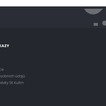
KAZY
ce
osobních údajů
pěvky SK Kuřim