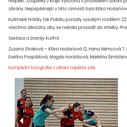
respekt. Soupeřky z kraje Vysočina v přátelském utkání 
obrany. Nejúspěšnější v této činnosti byla Klára Hodaňov
Kuřimské hráčky tak Poličku porazily vysokým rozdílem 22
všechna děvčata, aby se nebála prosadit do střelby. Prvn
Sestava a branky Kuřimi:
Zuzana Straková – Klára Hodaňová 12, Hana Němcová 7, N
Evelína Pospíšilová, Magda Horáčková, Markéta Šimáčko
Kompletní fotografie z utkání najdete zde.