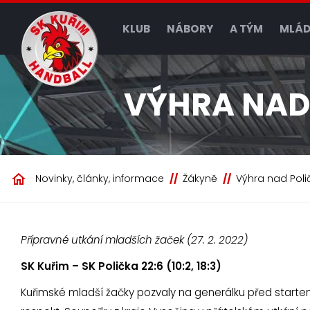
KLUB
NÁBORY
A TÝM
MLÁD
VÝHRA NAD
Novinky, články, informace
Žákyně
Výhra nad Poli
Přípravné utkání mladších žaček (27. 2. 2022)
SK Kuřim – SK Polička 22:6 (10:2, 18:3)
Kuřimské mladší žačky pozvaly na generálku před startem 