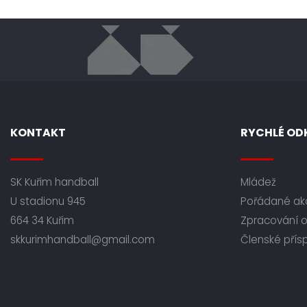
KONTAKT
RYCHLÉ OD
SK Kuřim handball
Mládež
U stadionu 945
Pořádané ak
664 34 Kuřim
Zpracování 
skkurimhandball@gmail.com
Členské přís