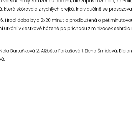
po většinu hrály zataženou obranu, ale zápas rozhodlo, že Po
á, která skórovala z rychlých brejků. Individuálně se prosaz
:6. Hrací doba byla 2x20 minut a prodloužená o pětiminutovou
í utkání v šestkové házené po příchodu z minižaček sehrála B
ela Bartuňková 2, Alžběta Farkašová 1, Elena Šmídová, Bibi
vá.