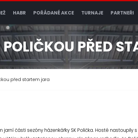
EŽ
HABR
POŘÁDANÉ AKCE
TURNAJE
PARTNEŘI
 POLIČKOU PŘED ST
čkou před startem jara
jarní části sezóny házenkářky SK Polička. Hosté nastoupily s