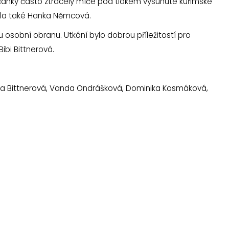
ličanky často ztrácely míče pod tlakem vysunuté kuřimské
ovala také Hanka Němcová.
 osobní obranu. Utkání bylo dobrou příležitostí pro
ibi Bittnerová.
ana Bittnerová, Vanda Ondrášková, Dominika Kosmáková,