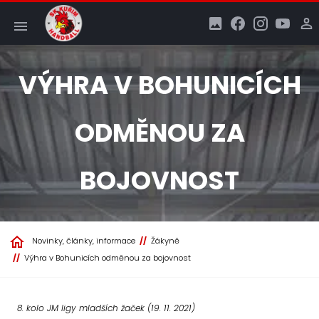
VÝHRA V BOHUNICÍCH
ODMĚNOU ZA
BOJOVNOST
Novinky, články, informace
Žákyně
Výhra v Bohunicích odměnou za bojovnost
8. kolo JM ligy mladších žaček (19. 11. 2021)