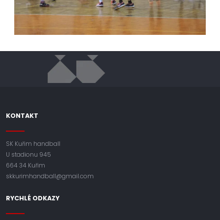
KONTAKT
SK Kuřim handball
U stadionu 945
664 34 Kuřim
skkurimhandball@gmail.com
RYCHLÉ ODKAZY