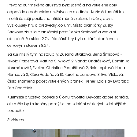
Převaha kuřimského družstva byla jasná a na vstřelené góly
odpovídalo bohunické družstvo jen ojediněle. Kuřimští trenéři tak
mohli častěji posílat na hřiště méně zkušené hráčky, aby si
vyzkoušely hru a předvedly, co umí. Místo brankářky Zuzky
Strakové zkusila brankářský post Elenka Šmídová a vedla si
obstojně. Po skóre 2:7 v této části hry bylo utkání ukončeno s
celkovým stavem 8:24.
Za kuřimský tým nastoupily: Zuzana Straková, Elena Šmídová -
Nikola Pragerová, Martina Sliwková 2, Vanda Ondrášková, Dominika
Kosmáková 1, Evelina Christine Pospíšilová 2, Nela Lepková, Hana
Němcová 3, Klára Hodaňová 13, Karolína Jandová 3, Eva Vlčková.
Číslo znamená počet vstřelených branek. Trenéři Ladislav Dvořák a
Petr Ondrášek.
Kuřimské družstvo potvrdilo úlohu favorita. Děvčata dobře zahrála,
ale měla by i s trenéry pomýšlet na zdolání některých zdatnějších
soupeřek.
P. Němec