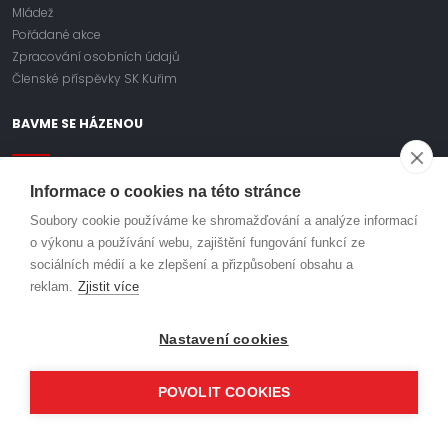
Mládež
Pořádané akce
Zpracování osobních údajů
Členské příspěvky SK Kuřim
BAVME SE HÁZENOU
Facebook
Informace o cookies na této stránce
Soubory cookie používáme ke shromažďování a analýze informací
Instagram
o výkonu a používání webu, zajištění fungování funkcí ze
sociálních médií a ke zlepšení a přizpůsobení obsahu a
Youtube
reklam.
Zjistit více
Nastavení cookies
KLUB
HABR
ODDÍLOVÉ PŘÍSPĚVKY
POŘÁDANÉ AKCE
POVOLIT COOKIES
OBJEDNÁVÁNÍ DRESŮ
TURNAJE