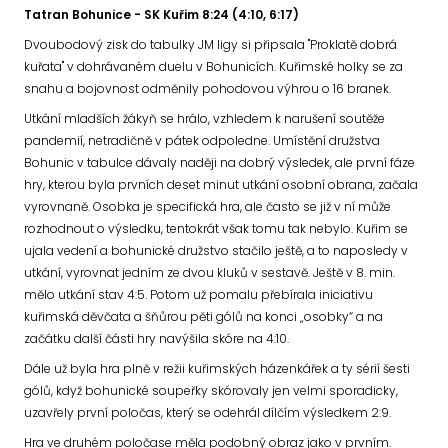
Tatran Bohunice - SK Kuřim 8:24 (4:10, 6:17)
Dvoubodový zisk do tabulky JM ligy si připsala "Proklatě dobrá
kuřata" v dohrávaném duelu v Bohunicích. Kuřimské holky se za
snahu a bojovnost odměnily pohodovou výhrou o 16 branek.
Utkání mladších žákyň se hrálo, vzhledem k narušení soutěže
pandemií, netradičně v pátek odpoledne. Umístění družstva
Bohunic v tabulce dávaly naději na dobrý výsledek, ale první fáze
hry, kterou byla prvních deset minut utkání osobní obrana, začala
vyrovnaně. Osobka je specifická hra, ale často se již v ní může
rozhodnout o výsledku, tentokrát však tomu tak nebylo. Kuřim se
ujala vedení a bohunické družstvo stačilo ještě, a to naposledy v
utkání, vyrovnat jedním ze dvou kluků v sestavě. Ještě v 8. min.
mělo utkání stav 4:5. Potom už pomalu přebírala iniciativu
kuřimská děvčata a šňůrou pěti gólů na konci „osobky“ a na
začátku další části hry navýšila skóre na 4:10.
Dále už byla hra plně v režii kuřimských házenkářek a ty sérií šesti
gólů, když bohunické soupeřky skórovaly jen velmi sporadicky,
uzavřely první poločas, který se odehrál dílčím výsledkem 2:9.
Hra ve druhém poločase měla podobný obraz jako v prvním.