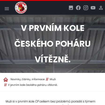
V PRVNÍM KOLE
ČESKÉHO POHÁRU
VÍTĚZNĚ.
Novinky, články, informace
Muži
V prvním kole českého poháru vítězně.
Muži si v prvním kole ČP celkem bez problémů poradili s týmem