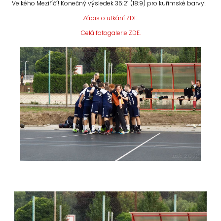
Velkého Meziříčí! Konečný výsledek 35:21 (18:9) pro kuřimské barvy!
Zápis o utkání ZDE.
Celá fotogalerie ZDE.