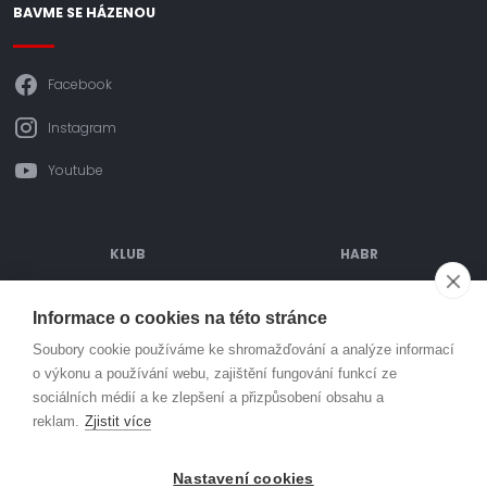
BAVME SE HÁZENOU
Facebook
Instagram
Youtube
KLUB
HABR
ODDÍLOVÉ PŘÍSPĚVKY
POŘÁDANÉ AKCE
Informace o cookies na této stránce
OBJEDNÁVÁNÍ DRESŮ
TURNAJE
Soubory cookie používáme ke shromažďování a analýze informací
o výkonu a používání webu, zajištění fungování funkcí ze
SPORTOVIŠTĚ
PARTNEŘI
sociálních médií a ke zlepšení a přizpůsobení obsahu a
MLÁDEŽ
KONTAKT
reklam.
Zjistit více
© Házená Kuřim 2026. Všechna práva vyhrazena
Nastavení cookies