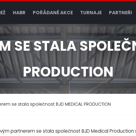
EŽ
HABR
POŘÁDANÉ AKCE
TURNAJE
PARTNEŘI
 SE STALA SPOLEČ
PRODUCTION
rem se stala společnost BJD MEDICAL PRODUCTION
ovým partnerem se stala společnost BJD Medical Production s.r