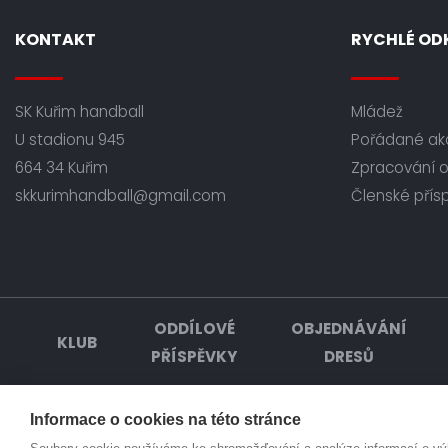
KONTAKT
RYCHLÉ OD
SK Kuřim handball
Mládež
U stadionu 945
Pořádané ak
664 34 Kuřim
Zpracování 
skkurimhandball@gmail.com
Členské přís
ODDÍLOVÉ
OBJEDNÁVÁNÍ
KLUB
PŘÍSPĚVKY
DRESŮ
Informace o cookies na této stránce
© Házená Kuřim 2026. Všechna práva vyhrazena