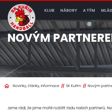
KLUB
NÁBORY
A TÝM
MLÁD
NOVÝM PARTNEREM
Novinky, články, informace
SK Kuřim
Novým partne
Jsme rádi, že jsme mohli rozšířit řadu našich partnerů. N