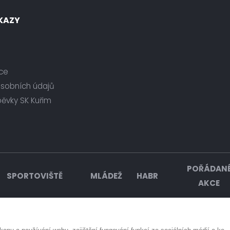
KAZY
ce
osobních údajů
pěvky SK Kuřim
POŘÁDAN
SPORTOVIŠTĚ
MLÁDEŽ
HABR
AKCE