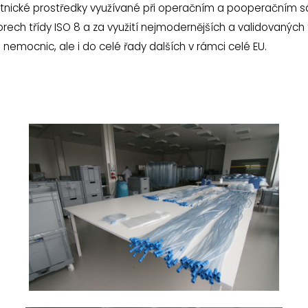
otnické prostředky využívané při operačním a pooperačním sá
torech třídy ISO 8 a za využití nejmodernějších a validovanýc
emocnic, ale i do celé řady dalších v rámci celé EU.