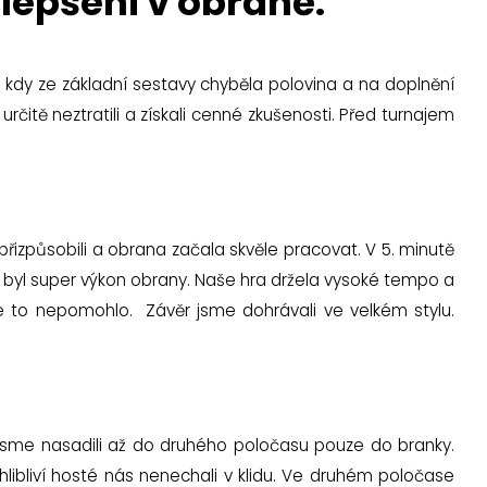
lepšení v obraně.
, kdy ze základní sestavy chyběla polovina a na doplnění
rčitě neztratili a získali cenné zkušenosti. Před turnajem
přizpůsobili a obrana začala skvěle pracovat. V 5. minutě
s byl super výkon obrany. Naše hra držela vysoké tempo a
e to nepomohlo. Závěr jsme dohrávali ve velkém stylu.
 jsme nasadili až do druhého poločasu pouze do branky.
libliví hosté nás nenechali v klidu. Ve druhém poločase