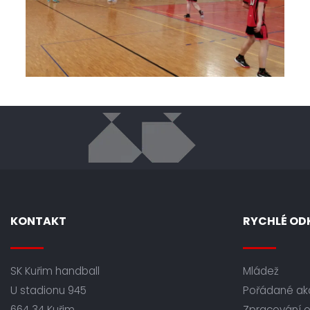
KONTAKT
RYCHLÉ OD
SK Kuřim handball
Mládež
U stadionu 945
Pořádané ak
664 34 Kuřim
Zpracování 