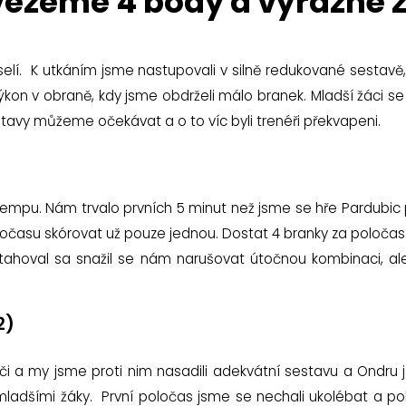
vezeme 4 body a výrazné z
eselí. K utkáním jsme nastupovali v silně redukované sestavě
kon v obraně, kdy jsme obdrželi málo branek. Mladší žáci se u
stavy můžeme očekávat a o to víc byli trenéři překvapeni.
m tempu. Nám trvalo prvních 5 minut než jsme se hře Pardubic 
ločasu skórovat už pouze jednou. Dostat 4 branky za poloča
ahoval sa snažil se nám narušovat útočnou kombinaci, al
2)
či a my jsme proti nim nasadili adekvátní sestavu a Ondru
mladšími žáky. První poločas jsme se nechali ukolébat a poh