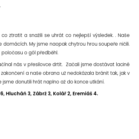
.
 ztratit a snažili se uhrát co nejlepší výsledek. . Naše
 domácích. My jsme naopak chytrou hrou soupeře ničili.
o poločasu o gól předběhl.
čínal nás v přesilovce drtit. Začali jsme dostávat laciné
 v zakončení a naše obrana už nedokázala bránit tak, jak v
ře jsme donutili hrát naplno až do konce utkání.
6, Hlucháň 3, Zábrž 3, Kolář 2, Eremiáš 4.