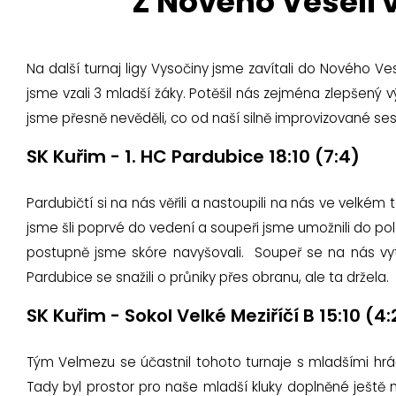
Z Nového Veselí 
Na další turnaj ligy Vysočiny jsme zavítali do Nového V
jsme vzali 3 mladší žáky. Potěšil nás zejména zlepšený vý
jsme přesně nevěděli, co od naší silně improvizované se
SK Kuřim - 1. HC Pardubice 18:10 (7:4)
Pardubičtí si na nás věřili a nastoupili na nás ve velké
jsme šli poprvé do vedení a soupeři jsme umožnili do po
postupně jsme skóre navyšovali. Soupeř se na nás vyt
Pardubice se snažili o průniky přes obranu, ale ta držela.
SK Kuřim - Sokol Velké Meziříčí B 15:10 (4:
Tým Velmezu se účastnil tohoto turnaje s mladšími hrá
Tady byl prostor pro naše mladší kluky doplněné ještě 