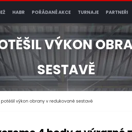
EŽ
HABR
POŘÁDANÉ AKCE
TURNAJE
PARTNEŘI
POTĚŠIL VÝKON OB
SESTAVĚ
- potěšil výkon obrany v redukované sestavě