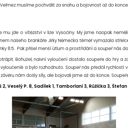
t. Velmez musíme pochválit za snahu a bojovnost až do konce
 mu jde o vítězství v lize Vysočiny. My jsme naopak neměli co
konem našeho brankáře Jirky Němečka téměř vymazala střelce
ky 8:5. Pak přišel menší útlum a prostřídání a soupeř nás d
rápit. Bohužel, naivní vyloučení dostalo soupeře do hry a za
lší vyloučeníé a bylo rozhodnuto. Soupeř nás předčil rychlostí
 V závěru nám došly síly, ale bojovali jsme až do konce. Soupe
, Veselý P. 8, Sadílek 1, Tamborlani 3, Růžička 3, Štefan 