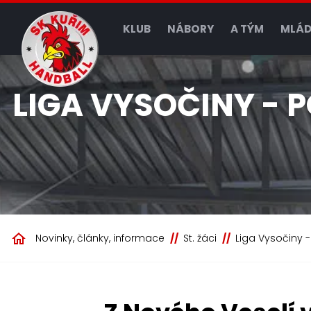
KLUB
NÁBORY
A TÝM
MLÁD
LIGA VYSOČINY - 
Novinky, články, informace
St. žáci
Liga Vysočiny 