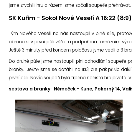
jsme zrychlili hru a rázem jsme začali soupeře přehráva
SK Kuřim - Sokol Nové Veselí A 16:22 (8:9)
Tým Nového Veselí na nás nastoupil v plné síle, protože
obrana si v první půli věřila a podpořená famózním vý
Ještě 3 minuty před koncem poločasu jsme vedli o 3 bran
Do druhé půle jsme nastoupili plni odhodlání soupeře pot
branky. Ještě jsme se dotáhli na 11:13, ale pak přišlo da
první půli. Navíc soupeři byla trpěna nečistá hra pivotů.
sestava a branky: Němeček - Kunc, Pokorný 14, Vališ 2