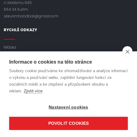
U stadionu 945
664 34 Kuřim
skkurimhandball@gmail.com
RYCHLÉ ODKAZY
Mládež
Pořádané akce
Zpracování osobních údajů
Informace o cookies na této stránce
Členské příspěvky SK Kuřim
Soubory cookie používáme ke shromažďování a analýze informací
o výkonu a používání webu, zajištění fungování funkcí ze
BAVME SE HÁZENOU
sociálních médií a ke zlepšení a přizpůsobení obsahu a
reklam.
Zjistit více
Facebook
Nastavení cookies
Instagram
POVOLIT COOKIES
Youtube