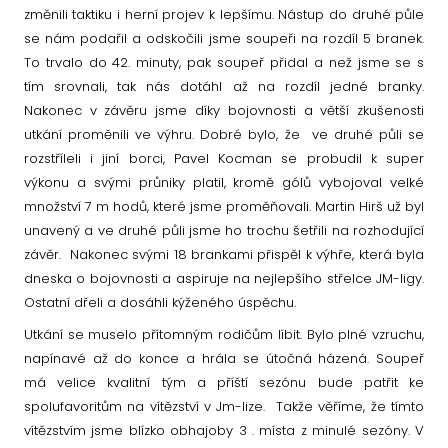
změnili taktiku i herní projev k lepšímu. Nástup do druhé půle
se nám podařil a odskočili jsme soupeři na rozdíl 5 branek.
To trvalo do 42. minuty, pak soupeř přidal a než jsme se s
tím srovnali, tak nás dotáhl až na rozdíl jedné branky.
Nakonec v závěru jsme díky bojovnosti a větší zkušenosti
utkání proměnili ve výhru. Dobré bylo, že ve druhé půli se
rozstříleli i jiní borci, Pavel Kocman se probudil k super
výkonu a svými průniky platil, kromě gólů vybojoval velké
množství 7 m hodů, které jsme proměňovali. Martin Hirš už byl
unavený a ve druhé půli jsme ho trochu šetřili na rozhodující
závěr. Nakonec svými 18 brankami přispěl k výhře, která byla
dneska o bojovnosti a aspiruje na nejlepšího střelce JM-ligy.
Ostatní dřeli a dosáhli kýženého úspěchu.
Utkání se muselo přítomným rodičům líbit. Bylo plné vzruchu,
napínavé až do konce a hrála se útočná házená. Soupeř
má velice kvalitní tým a příští sezónu bude patřit ke
spolufavoritům na vítězství v Jm-lize. Takže věříme, že tímto
vítězstvím jsme blízko obhajoby 3 . místa z minulé sezóny. V