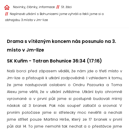
Novinky, články, informace
St. žáci
Napínavé utkání s Bohunicemi jsme vyhráli a řekli jsme si o
obhajobu 3.místa v Jm-lize
Drama s vítězným koncem nás posunulo na 3.
místo v Jm-lize
SK Kuřim - Tatran Bohunice 36:34 (17:16)
Naši borci před zápasem věděli, že nám jde o třetí místo v
Jm-lize a přistoupili k utkání zodpovědně. I vzhledem k tomu,
že jsme nastupovali oslabeni o Ondru Pazourka a Toma
Alexu jsme věřili, že v utkání zvítězíme. Utkání bylo ohromně
vyrovnané a v první půli jsme si postupně budovali mírný
náskok až 3 branek. Pak nás soupeř zatlačil a srovnal. V
prvním poločase jsme si střelecky moc nevěřili a nechali
jsme střílet pouze Martina Hirše, který ze 17 branek v první
půli dal 14. To jsme nemohli tak nechat a o přestávce jsme