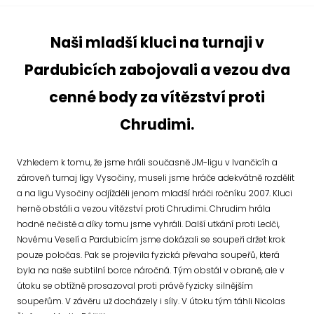
Naši mladší kluci na turnaji v
Pardubicích zabojovali a vezou dva
cenné body za vítězství proti
Chrudimi.
Vzhledem k tomu, že jsme hráli současně JM-ligu v Ivančicíh a
zároveň turnaj ligy Vysočiny, museli jsme hráče adekvátně rozdělit
a na ligu Vysočiny odjížděli jenom mladší hráči ročníku 2007. Kluci
herně obstáli a vezou vítězství proti Chrudimi. Chrudim hrála
hodně nečistě a díky tomu jsme vyhráli. Další utkání proti Ledči,
Novému Veselí a Pardubicím jsme dokázali se soupeři držet krok
pouze poločas. Pak se projevila fyzická převaha soupeřů, která
byla na naše subtilní borce náročná. Tým obstál v obraně, ale v
útoku se obtížně prosazoval proti právě fyzicky silnějším
soupeřům. V závěru už docházely i síly. V útoku tým táhli Nicolas