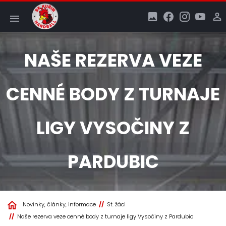
NAŠE REZERVA VEZE
CENNÉ BODY Z TURNAJE
LIGY VYSOČINY Z
PARDUBIC
Novinky, články, informace
St. žáci
Naše rezerva veze cenné body z turnaje ligy Vysočiny z Pardubic