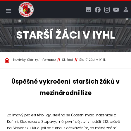
STARŠÍ ŽÁCI V IYHL
Novinky, články, informace
St. žáci
Starší žáci v IYHL
Úspěšné vykročení starších žáků v
mezinárodní lize
Zajímavý projekt této ligy, kterého se účastní mladí házenkáři z
Kuřimi, Stockerau a Stupavy, měl první dějství v neděli 17.12. právě
na Slovensku. Kluci jeli na turnaj s očekáváním, co méně známí