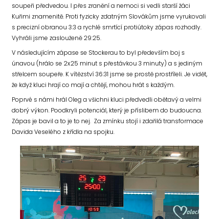
soupeři předvedou. I přes zranění a nemoci si vedli starší žáci
Kuřimi znamenitě. Proti fyzicky zdatným Slovákům jsme vyrukovali
s precizní obranou 3:3 a rychlé smrtící protiútoky zápas rozhodly.
Vyhráli jsme zaslouženě 29:25.
V následujícím zápase se Stockerau to byl především boj s
únavou (hrálo se 2x25 minut s přestávkou 3 minuty) a s jediným
střelcem soupeře. K vítězství 36:31 jsme se prostě prostříleli. Je vidět,
že když kluci hrají co mají a chtějí, mohou hrát s každým.
Poprvé s námi hrál Oleg a všichni kluci předvedli obětavý a velmi
dobrý výkon. Poodkryli potenciál, který je příslibem do budoucna.
Zápas je bavil a to je to nej. Za zmínku stojí i zdařilá transformace
Davida Veselého z křídla na spojku.