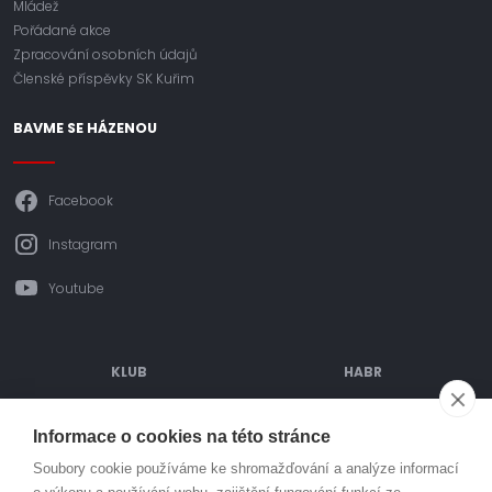
Mládež
Pořádané akce
Zpracování osobních údajů
Členské příspěvky SK Kuřim
BAVME SE HÁZENOU
Facebook
Instagram
Youtube
KLUB
HABR
ODDÍLOVÉ PŘÍSPĚVKY
POŘÁDANÉ AKCE
Informace o cookies na této stránce
OBJEDNÁVÁNÍ DRESŮ
TURNAJE
Soubory cookie používáme ke shromažďování a analýze informací