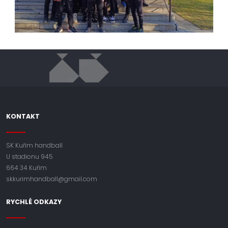
KONTAKT
SK Kuřim handball
U stadionu 945
664 34 Kuřim
skkurimhandball@gmail.com
RYCHLÉ ODKAZY