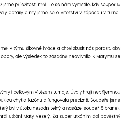
jsme příležitosti měli. To se nám vymstilo, kdy soupeř 15
 detaily a my jsme se o vítězství v zápase i v turnaji
ř měl v týmu šikovné hráče a chtěl zkusit nás porazit, aby
li opory, ale výsledek to zásadně neovlivnilo. K Matymu se
ýhry i celkovým vítězem turnaje. Úvaly hrají nepříjemnou
 Duklou chytla fazónu a fungovala precizně. Soupeře jsme
rý byl v útoku nezadržitelný a nasázel soupeři 8 branek.
ohrál utkání Maty Veselý. Za super utkáním dal pověstný