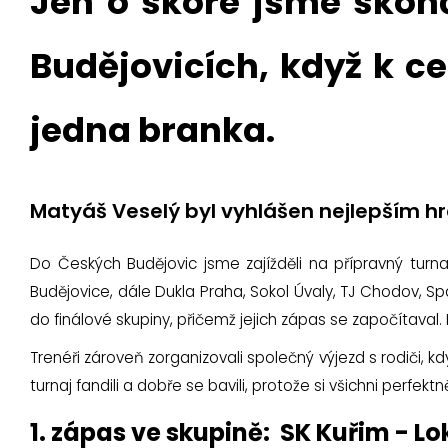
Jen o skóre jsme skon
Budějovicích, když k 
jedna branka.
Matyáš Veselý byl vyhlášen nejlepším hrá
Do Českých Budějovic jsme zajížděli na přípravný turn
Budějovice, dále Dukla Praha, Sokol Úvaly, TJ Chodov, Sp
do finálové skupiny, přičemž jejich zápas se započítaval. H
Trenéři zároveň zorganizovali společný výjezd s rodiči, k
turnaj fandili a dobře se bavili, protože si všichni perfekt
1. zápas ve skupině: SK Kuřim - L