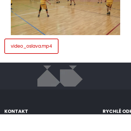
video_oslava.mp4
KONTAKT
RYCHLÉ OD