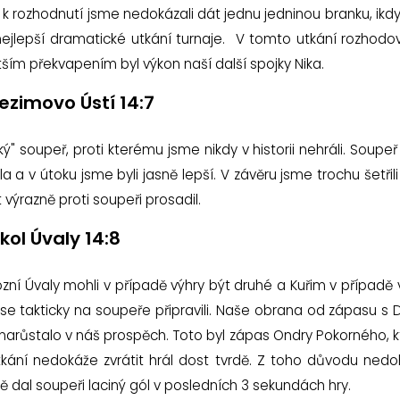
 rozhodnutí jsme nedokázali dát jednu jedninou branku, ikdyž 
epší dramatické utkání turnaje. V tomto utkání rozhodovaly
větším překvapením byl výkon naší další spojky Nika.
ezimovo Ústí 14:7
ký" soupeř, proti kterému jsme nikdy v historii nehráli. Soupe
la a v útoku jsme byli jasně lepší. V závěru jsme trochu šetři
ět výrazně proti soupeři prosadil.
kol Úvaly 14:8
ní Úvaly mohli v případě výhry být druhé a Kuřim v případě v
se takticky na soupeře připravili. Naše obrana od zápasu s
narůstalo v náš prospěch. Toto byl zápas Ondry Pokorného, kte
 utkání nedokáže zvrátit hrál dost tvrdě. Z toho důvodu ned
tě dal soupeři laciný gól v posledních 3 sekundách hry.