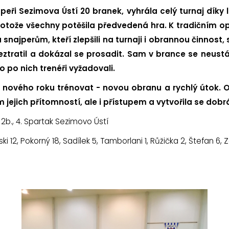
peři Sezimova Ústí 20 branek, vyhrála celý turnaj dík
tože všechny potěšila předvedená hra. K tradičním oporá
najperům, kteří zlepšili na turnaji i obrannou činnost, s
se neztratil a dokázal se prosadit. Sam v brance se neus
co po nich trenéři vyžadovali.
ového roku trénovat - novou obranu a rychlý útok. Oboj
nom jejich přítomností, ale i přístupem a vytvořila se dob
y 2b., 4. Spartak Sezimovo Ústí
i 12, Pokorný 18, Sadílek 5, Tamborlani 1, Růžička 2, Štefan 6, Zá