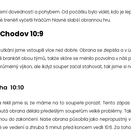
ní dovedností a pohybem. Od počátku bylo vidět, kdo je lep
ně trenéři vyčetli hráčům hlavně slabší obrannou hru.
J Chodov 10:9
 utkání jsme vstoupili více než dobře. Obrana se zlepšila a v 
i brankáři obou týmů, takže skóre se měnilo pozvolna v náš 
yl průměrný výkon, ale ikdyž soupeř začal stahovat, tak jsme si 
aha 10:10
a řekli jsme si, že máme na to soupeře porazit. Tento zápas 
nutá obrana dělala předešlým soupeřům velké problémy. Taktick
nou do zakončení. Naše obrana působila jako nepropustný va
ně ve vedení a zhruba 5 minut před koncem vedli 10:6. Za to