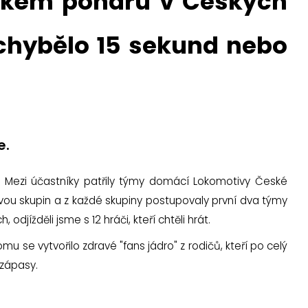
nském poháru v Českých
chybělo 15 sekund nebo
e.
ů. Mezi účastníky patřily týmy domácí Lokomotivy České
 dvou skupin a z každé skupiny postupovaly první dva týmy
odjížděli jsme s 12 hráči, kteří chtěli hrát.
u se vytvořilo zdravé "fans jádro" z rodičů, kteří po celý
í zápasy.