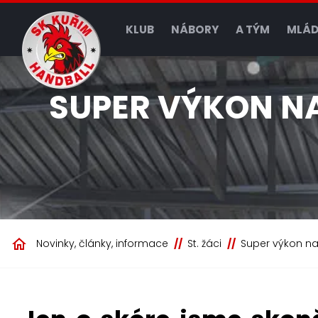
KLUB
NÁBORY
A TÝM
MLÁD
SUPER VÝKON N
Novinky, články, informace
St. žáci
Super výkon na