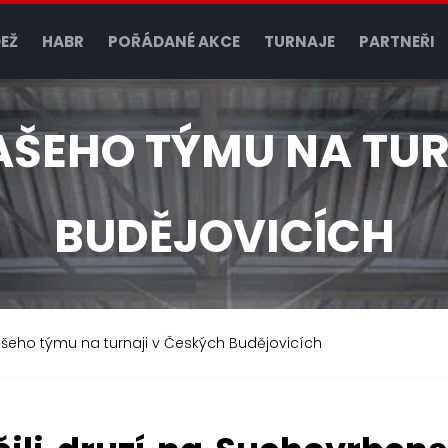
EŽ
HABR
POŘÁDANÉ AKCE
TURNAJE
PARTNEŘI
AŠEHO TÝMU NA TUR
BUDĚJOVICÍCH
šeho týmu na turnaji v Českých Budějovicích