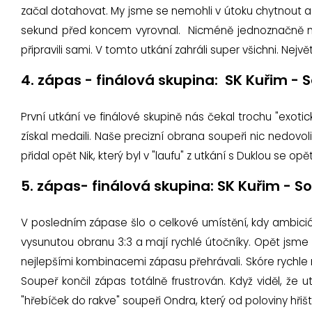
začal dotahovat. My jsme se nemohli v útoku chytnout a k
sekund před koncem vyrovnal. Nicméně jednoznačně nejl
připravili sami. V tomto utkání zahráli super všichni. Nej
4. zápas - finálová skupina: SK Kuřim - S
První utkání ve finálové skupině nás čekal trochu "exotic
získal medaili. Naše precizní obrana soupeři nic nedovoli
přidal opět Nik, který byl v "laufu" z utkání s Duklou se op
5. zápas- finálová skupina: SK Kuřim - So
V posledním zápase šlo o celkové umístění, kdy ambicióz
vysunutou obranu 3:3 a mají rychlé útočníky. Opět jsme 
nejlepšími kombinacemi zápasu přehrávali. Skóre rychle 
Soupeř končil zápas totálně frustrován. Když viděl, že
"hřebíček do rakve" soupeři Ondra, který od poloviny hřiš