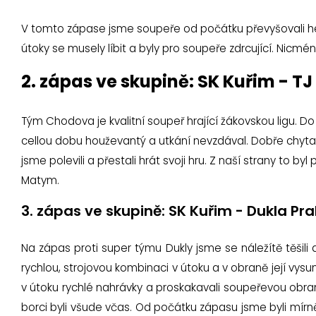
V tomto zápase jsme soupeře od počátku převyšovali her
útoky se musely líbit a byly pro soupeře zdrcující. Nicmé
2. zápas ve skupině: SK Kuřim - T
Tým Chodova je kvalitní soupeř hrající žákovskou ligu. Do
cellou dobu houževantý a utkání nevzdával. Dobře chytal
jsme polevili a přestali hrát svoji hru. Z naší strany to b
Matym.
3. zápas ve skupině: SK Kuřim - Dukla Pr
Na zápas proti super týmu Dukly jsme se náležítě těšili 
rychlou, strojovou kombinaci v útoku a v obraně její vysu
v útoku rychlé nahrávky a proskakavali soupeřevou obra
borci byli všude včas. Od počátku zápasu jsme byli mír