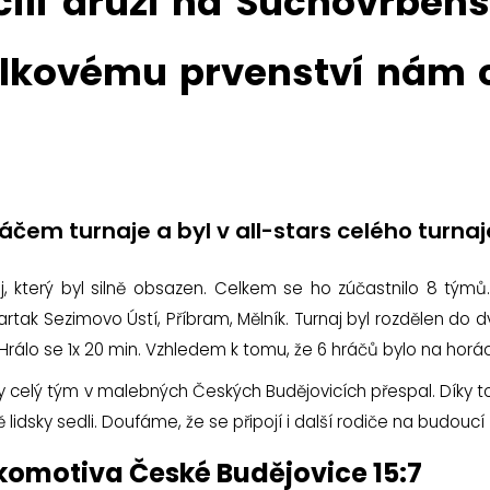
čili druzí na Suchovrbe
celkovému prvenství nám 
čem turnaje a byl v all-stars celého turnaj
aj, který byl silně obsazen. Celkem se ho zúčastnilo 8 tým
artak Sezimovo Ústí, Příbram, Mělník. Turnaj byl rozdělen do
rálo se 1x 20 min. Vzhledem k tomu, že 6 hráčů bylo na horách, 
dy celý tým v malebných Českých Budějovicích přespal. Díky tom
ně lidsky sedli. Doufáme, že se připojí i další rodiče na budouc
okomotiva České Budějovice 15:7