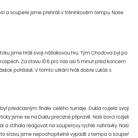
ší a soupeře jsme přehráli v tréninkovém tempu. Naše
útoku jsme hráli svoji nátlakovou hru. Tým Chodova byl po
prospěch. Za stavu 10:6 pro nás asi 5 minut před koncem
náskok pohlídali. V tomto utkání hráli dobře Lukáš s
byl předčasným finále celého turnaje. Dukla rozjela svoji
y jsme se na Duklu precizně připravili. Naši borci rozjeli
l a stíhala reagovat na soupeřovy rychlé nahrávky. Naši
hoto stavu jsme nepochopitelně vypadli z tempa a soupeř