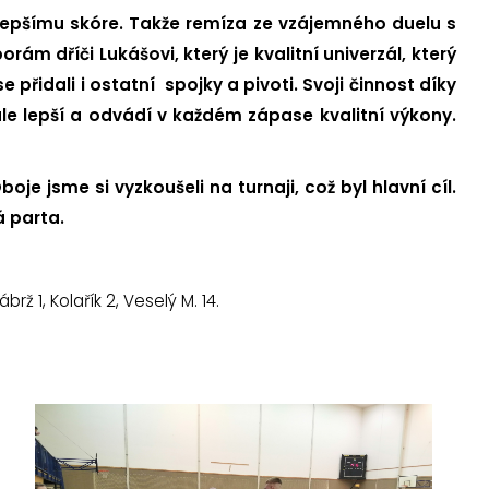
y lepšímu skóre. Takže remíza ze vzájemného duelu s
m dříči Lukášovi, který je kvalitní univerzál, který
e přidali i ostatní spojky a pivoti. Svoji činnost díky
tále lepší a odvádí v každém zápase kvalitní výkony.
e jsme si vyzkoušeli na turnaji, což byl hlavní cíl.
rá parta.
brž 1, Kolařík 2, Veselý M. 14.