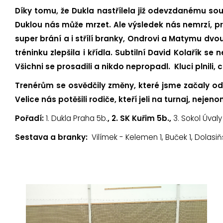
Díky tomu, že Dukla nastřílela již odevzdanému sou
Duklou nás může mrzet. Ale výsledek nás nemrzí, pro
super brání a i střílí branky, Ondrovi a Matymu dvou s
tréninku zlepšila i křídla. Subtilní David Kolařík 
Všichni se prosadili a nikdo nepropadl. Kluci plnili, 
Trenérům se osvědčily změny, které jsme začaly od n
Velice nás potěšili rodiče, kteří jeli na turnaj, neje
Pořadí:
1. Dukla Praha 5b.
, 2. SK Kuřim 5b.,
3. Sokol Úval
Sestava a branky:
Vilímek - Kelemen 1, Buček 1, Dolasiňsk