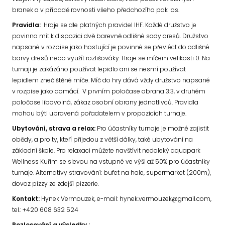
branek a v případě rovnosti všeho předchozího pak los.
Pravidla:
Hraje se dle platných pravidel IHF. Každé družstvo je
povinno mít k dispozici dvě barevně odlišné sady dresů. Družstvo
napsané v rozpise jako hostující je povinné se převléct do odlišné
barvy dresů nebo využít rozlišováky. Hraje se míčem velikosti 0. Na
turnaji je zakázáno používat lepidlo ani se nesmí používat
lepidlem znečištěné míče. Míč do hry dává vždy družstvo napsané
v rozpise jako domácí. V prvním poločase obrana 3:3, v druhém
poločase libovolná, zákaz osobní obrany jednotlivců. Pravidla
mohou býti upravená pořadatelem v propozicích turnaje.
Ubytování, strava a relax:
Pro účastníky turnaje je možné zajistit
obědy, a pro ty, kteří přijedou z větší dálky, také ubytování na
základní škole. Pro relaxaci můžete navštívit nedaleký aquapark
Wellness Kuřim se slevou na vstupné ve výši až 50% pro účastníky
turnaje. Alternativy stravování: bufet na hale, supermarket (200m),
dovoz pizzy ze zdejší pizzerie.
Kontakt:
Hynek Vermouzek, e-mail: hynek.vermouzek@gmail.com,
tel.: +420 608 632 524
Rozlosování a výsledky :