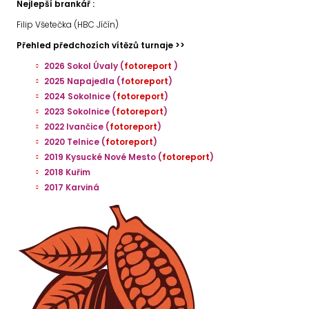
Nejlepší brankář :
Filip Všetečka (HBC Jíčín)
Přehled předchozích vítězů turnaje >>
2026 Sokol Úvaly (
fotoreport
)
2025 Napajedla (f
otoreport
)
2024 Sokolnice (
fotoreport
)
2023 Sokolnice (
fotoreport
)
2022 Ivančice (
fotoreport
)
2020 Telnice (
fotoreport
)
2019 Kysucké Nové Mesto (
fotoreport
)
2018 Kuřim
2017 Karviná