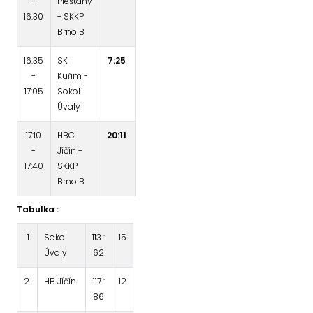
-
Piešťany
16:30
- SKKP
Brno B
16:35
SK
7:25
-
Kuřim -
17:05
Sokol
Úvaly
17:10
HBC
20:11
-
Jíčín -
17:40
SKKP
Brno B
Tabulka :
1.
Sokol
113 :
15
Úvaly
62
2.
HB Jíčín
117 :
12
86