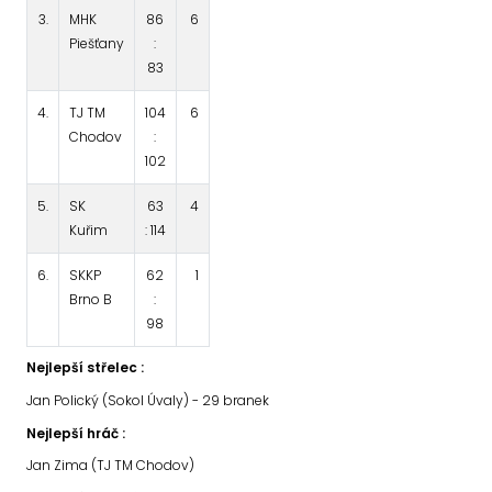
3.
MHK
86
6
Piešťany
:
83
4.
TJ TM
104
6
Chodov
:
102
5.
SK
63
4
Kuřim
: 114
6.
SKKP
62
1
Brno B
:
98
Nejlepší střelec :
Jan Polický (Sokol Úvaly) - 29 branek
Nejlepší hráč :
Jan Zima (TJ TM Chodov)