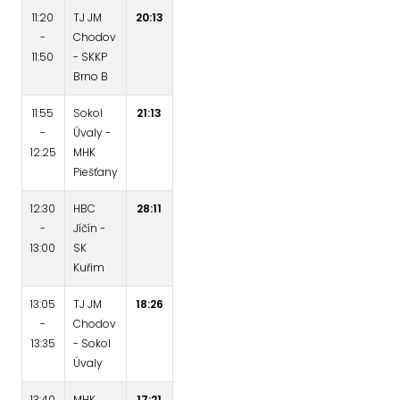
11:20
TJ JM
20:13
-
Chodov
11:50
- SKKP
Brno B
11:55
Sokol
21:13
-
Úvaly -
12:25
MHK
Piešťany
12:30
HBC
28:11
-
Jíčín -
13:00
SK
Kuřim
13:05
TJ JM
18:26
-
Chodov
13:35
- Sokol
Úvaly
13:40
MHK
17:21