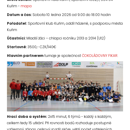
Kuřim -
mapa
Datum a čas:
Sobota 10. ledna 2026 od 9.00 do 18.00 hodin
Pořadatel:
Sportovní klub Kuřim, oddíl házené, s podporou města
Kuřim
Účastníci:
Mladší žáci – chlapci ročníku 2013 a 2014 (U12)
Startovné:
3500,- CZK/140€
Hlavním partnerem
turnaje je společnost
ČOKOLÁDOVNY FIKAR.
Hrací doba a systém:
2x15 minut, 6 týmů - každý s každým,
celkem tedy 15 utkání. Při rovnosti bodů rozhoduje postupně
vzájemný zápas, celkový rozdíl skóre, větší počet vstřelených