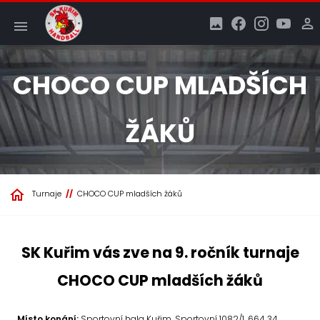
CHOCO CUP MLADŠÍCH
ŽÁKŮ
Turnaje
CHOCO CUP mladších žáků
SK Kuřim vás zve na 9. ročník turnaje
CHOCO CUP mladších žáků
Místo konání:
Sportovní hala Kuřim, Sportovní 1082/1, 664 34