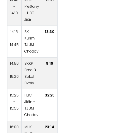
-
Piešťany
14:10
- HBC
Jíčín
14:15
SK
13:30
-
Kuřim -
14:45
TJ JM
Chodov
14:50
SKKP
8:19
-
Brno B -
15:20
Sokol
Úvaly
15:25
HBC
32:25
-
Jíčín -
15:55
TJ JM
Chodov
16:00
MHK
23:14