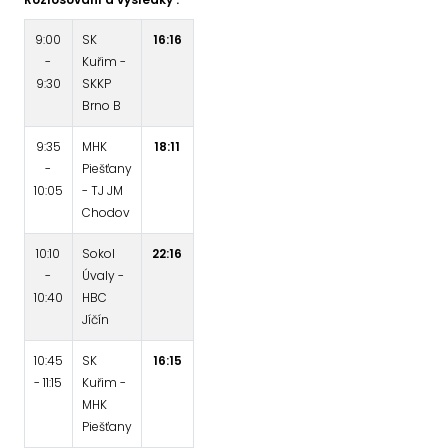
9:00
SK
16:16
-
Kuřim -
9:30
SKKP
Brno B
9:35
MHK
18:11
-
Piešťany
10:05
- TJ JM
Chodov
10:10
Sokol
22:16
-
Úvaly -
10:40
HBC
Jíčín
10:45
SK
16:15
- 11:15
Kuřim -
MHK
Piešťany