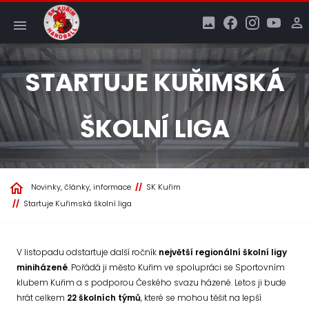
STARTUJE KUŘIMSKÁ
ŠKOLNÍ LIGA
Novinky, články, informace
SK Kuřim
Startuje Kuřimská školní liga
V listopadu odstartuje další ročník
největší regionální školní ligy
miniházené
. Pořádá ji město Kuřim ve spolupráci se Sportovním
klubem Kuřim a s podporou Českého svazu házené. Letos ji bude
hrát celkem
22 školních týmů
, které se mohou těšit na lepší