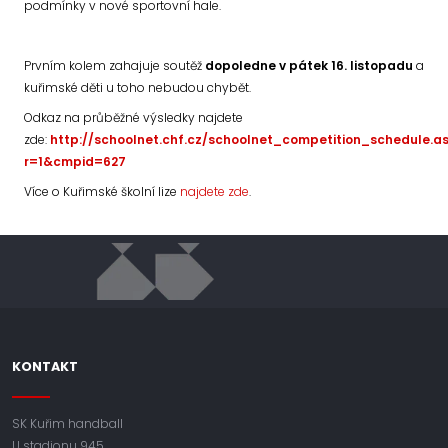
podmínky v nové sportovní hale.
Prvním kolem zahajuje soutěž
dopoledne v pátek 16. listopadu
a
kuřimské děti u toho nebudou chybět.
Odkaz na průběžné výsledky najdete
zde:
http://schoolnet.chf.cz/schoolnet_competition_schedule.a
r=1&cmpid=627
Více o Kuřimské školní lize
najdete zde
.
KONTAKT
SK Kuřim handball
U stadionu 945