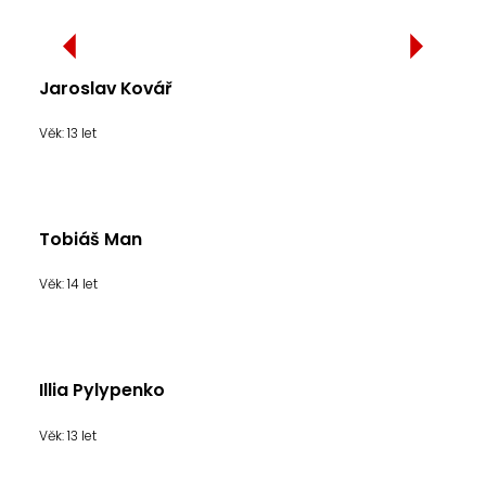
Jaroslav Kovář
Věk: 13 let
Tobiáš Man
Věk: 14 let
Illia Pylypenko
Věk: 13 let