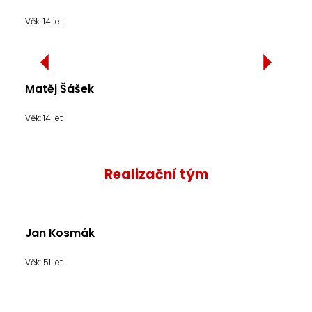
Věk: 14 let
Matěj Šášek
Věk: 14 let
Realizační tým
Jan Kosmák
Věk: 51 let