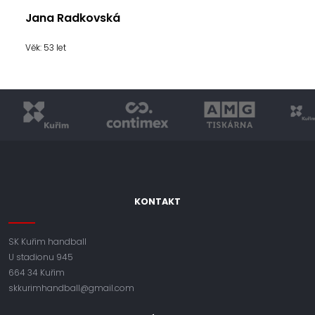
Jana Radkovská
Věk: 53 let
KONTAKT
SK Kuřim handball
U stadionu 945
664 34 Kuřim
skkurimhandball@gmail.com