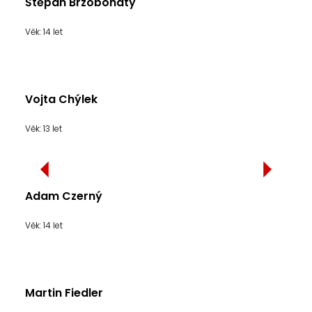
Štěpán Brzobohatý
Věk: 14 let
Vojta Chýlek
Věk: 13 let
Adam Czerný
Věk: 14 let
Martin Fiedler