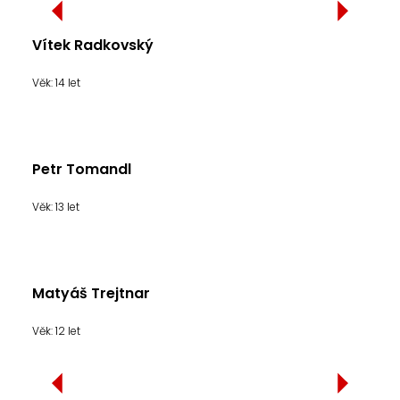
Vítek Radkovský
Věk: 14 let
Petr Tomandl
Věk: 13 let
Matyáš Trejtnar
Věk: 12 let