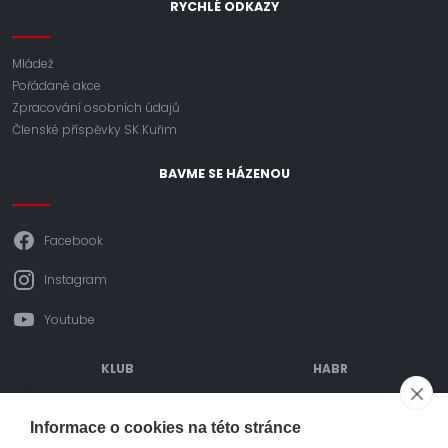
RYCHLÉ ODKAZY
Mládež
Pořádané akce
Zpracování osobních údajů
Členské příspěvky SK Kuřim
BAVME SE HÁZENOU
Facebook
Instagram
Youtube
KLUB
HABR
ODDÍLOVÉ PŘÍSPĚVKY
POŘÁDANÉ AKCE
Informace o cookies na této stránce
OBJEDNÁVÁNÍ DRESŮ
TURNAJE