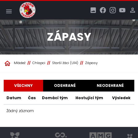
ZÁPASY
Mládež
Chlapci
Starší žáci (U14)
Zápasy
VŠECHNY
ODEHRANÉ
NEODEHRANÉ
Datum
Čas
Domácí tým
Hostující tým
Výsledek
Žádný záznam