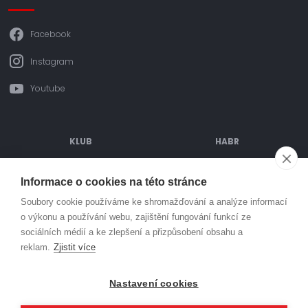
Facebook
Instagram
Youtube
KLUB
HABR
ODDÍLOVÉ PŘÍSPĚVKY
POŘÁDANÉ AKCE
Informace o cookies na této stránce
OBJEDNÁVÁNÍ DRESŮ
TURNAJE
Soubory cookie používáme ke shromažďování a analýze informací
o výkonu a používání webu, zajištění fungování funkcí ze
SPORTOVIŠTĚ
PARTNEŘI
sociálních médií a ke zlepšení a přizpůsobení obsahu a
MLÁDEŽ
KONTAKT
reklam.
Zjistit více
© Házená Kuřim 2026. Všechna práva vyhrazena
Nastavení cookies