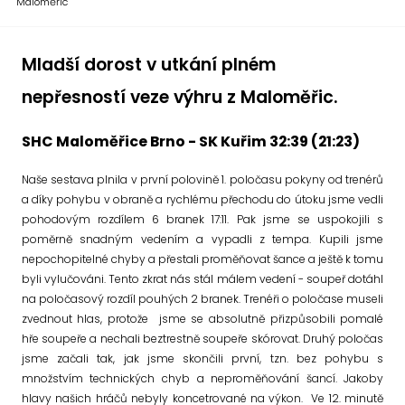
Maloměřic
Mladší dorost v utkání plném
nepřesností veze výhru z Maloměřic.
SHC Maloměřice Brno - SK Kuřim 32:39 (21:23)
Naše sestava plnila v první polovině 1. poločasu pokyny od trenérů
a díky pohybu v obraně a rychlému přechodu do útoku jsme vedli
pohodovým rozdílem 6 branek 17:11. Pak jsme se uspokojili s
poměrně snadným vedením a vypadli z tempa. Kupili jsme
nepochopitelné chyby a přestali proměňovat šance a ještě k tomu
byli vylučováni. Tento zkrat nás stál málem vedení - soupeř dotáhl
na poločasový rozdíl pouhých 2 branek. Trenéři o poločase museli
zvednout hlas, protože jsme se absolutně přizpůsobili pomalé
hře soupeře a nechali beztrestně soupeře skórovat. Druhý poločas
jsme začali tak, jak jsme skončili první, tzn. bez pohybu s
množstvím technických chyb a neproměňování šancí. Jakoby
hlavy našich hráčů nebyly koncetrované na výkon. Ve 12. minutě