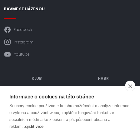
BAVME SE HÁZENOU
Facebook
Instagram
Youtube
KLUB
HABR
ODDÍLOVÉ PŘÍSPĚVKY
POŘÁDANÉ AKCE
Informace o cookies na této stránce
OBJEDNÁVÁNÍ DRESŮ
TURNAJE
Soubory cookie používáme ke shromažďování a analýze informací
o výkonu a používání webu, zajištění fungování funkcí ze
SPORTOVIŠTĚ
PARTNEŘI
sociálních médií a ke zlepšení a přizpůsobení obsahu a
MLÁDEŽ
KONTAKT
reklam.
Zjistit více