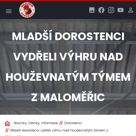
MLADŠÍ DOROSTENCI
VYDŘELI VÝHRU NAD
HOUŽEVNATÝM TÝMEM
Z MALOMĚŘIC
Novinky, články, informace
Dorostenci
Mladší dorostenci vydřeli výhru nad houževnatým týmem z