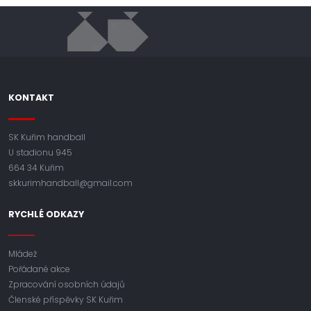
KONTAKT
SK Kuřim handball
U stadionu 945
664 34 Kuřim
skkurimhandball@gmail.com
RYCHLÉ ODKAZY
Mládež
Pořádané akce
Zpracování osobních údajů
Členské příspěvky SK Kuřim