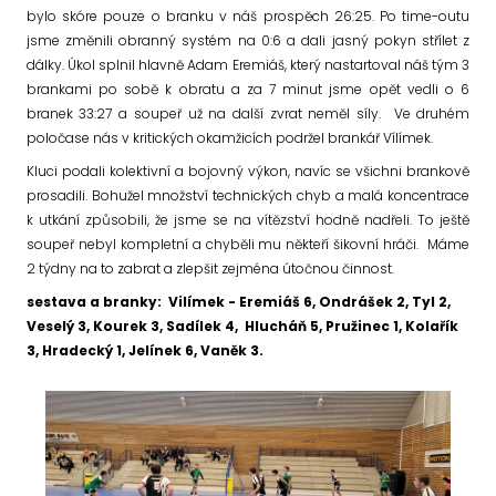
bylo skóre pouze o branku v náš prospěch 26:25. Po time-outu
jsme změnili obranný systém na 0:6 a dali jasný pokyn střílet z
dálky. Úkol splnil hlavně Adam Eremiáš, který nastartoval náš tým 3
brankami po sobě k obratu a za 7 minut jsme opět vedli o 6
branek 33:27 a soupeř už na další zvrat neměl síly. Ve druhém
poločase nás v kritických okamžicích podržel brankář Vílímek.
Kluci podali kolektivní a bojovný výkon, navíc se všichni brankově
prosadili. Bohužel množství technických chyb a malá koncentrace
k utkání způsobili, že jsme se na vítězství hodně nadřeli. To ještě
soupeř nebyl kompletní a chyběli mu někteří šikovní hráči. Máme
2 týdny na to zabrat a zlepšit zejména útočnou činnost.
sestava a branky: Vilímek - Eremiáš 6, Ondrášek 2, Tyl 2,
Veselý 3, Kourek 3, Sadílek 4, Hlucháň 5, Pružinec 1, Kolařík
3, Hradecký 1, Jelínek 6, Vaněk 3.